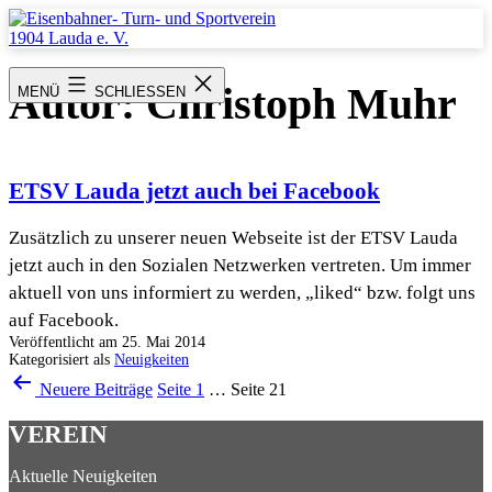
Zum
Inhalt
springen
Eisenbahner-
Turn-
Autor:
Christoph Muhr
MENÜ
SCHLIESSEN
und
Sportverein
1904
Lauda
e.
ETSV Lauda jetzt auch bei Facebook
V.
Zusätzlich zu unserer neuen Webseite ist der ETSV Lauda
jetzt auch in den Sozialen Netzwerken vertreten. Um immer
aktuell von uns informiert zu werden, „liked“ bzw. folgt uns
auf Facebook.
Veröffentlicht am
25. Mai 2014
Kategorisiert als
Neuigkeiten
Seitennummerierung
Neuere
Beiträge
Seite 1
…
Seite 21
der
VEREIN
Beiträge
Aktuelle Neuigkeiten