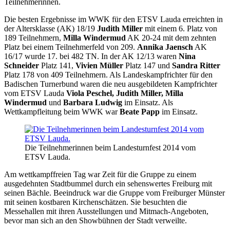
Teilnehmerinnen.
Die besten Ergebnisse im WWK für den ETSV Lauda erreichten in
der Altersklasse (AK) 18/19
Judith Miller
mit einem 6. Platz von
189 Teilnehmern,
Milla Windermud
AK 20-24 mit dem zehnten
Platz bei einem Teilnehmerfeld von 209.
Annika Jaensch
AK
16/17 wurde 17. bei 482 TN. In der AK 12/13 waren
Nina
Schneider
Platz 141,
Vivien Müller
Platz 147 und
Sandra Ritter
Platz 178 von 409 Teilnehmern. Als Landeskampfrichter für den
Badischen Turnerbund waren die neu ausgebildeten Kampfrichter
vom ETSV Lauda
Viola Peschel, Judith Miller, Milla
Windermud
und
Barbara Ludwig
im Einsatz. Als
Wettkampfleitung beim WWK war
Beate Papp
im Einsatz.
Die Teilnehmerinnen beim Landesturnfest 2014 vom
ETSV Lauda.
Am wettkampffreien Tag war Zeit für die Gruppe zu einem
ausgedehnten Stadtbummel durch ein sehenswertes Freiburg mit
seinen Bächle. Beeindruck war die Gruppe vom Freiburger Münster
mit seinen kostbaren Kirchenschätzen. Sie besuchten die
Messehallen mit ihren Ausstellungen und Mitmach-Angeboten,
bevor man sich an den Showbühnen der Stadt verweilte.