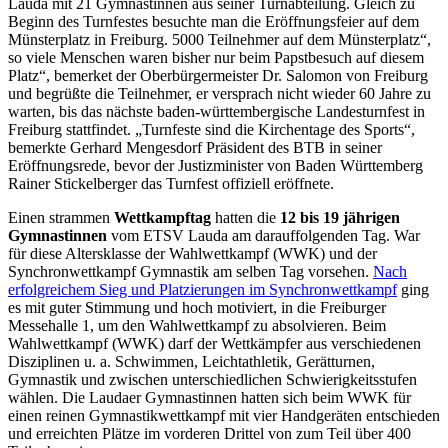
Lauda mit 21 Gymnastinnen aus seiner Turnabteilung. Gleich zu
Beginn des Turnfestes besuchte man die Eröffnungsfeier auf dem
Münsterplatz in Freiburg. 5000 Teilnehmer auf dem Münsterplatz“,
so viele Menschen waren bisher nur beim Papstbesuch auf diesem
Platz“, bemerket der Oberbürgermeister Dr. Salomon von Freiburg
und begrüßte die Teilnehmer, er versprach nicht wieder 60 Jahre zu
warten, bis das nächste baden-württembergische Landesturnfest in
Freiburg stattfindet. „Turnfeste sind die Kirchentage des Sports“,
bemerkte Gerhard Mengesdorf Präsident des BTB in seiner
Eröffnungsrede, bevor der Justizminister von Baden Württemberg
Rainer Stickelberger das Turnfest offiziell eröffnete.
Einen strammen
Wettkampftag
hatten die
12 bis 19 jährigen
Gymnastinnen
vom ETSV Lauda am darauffolgenden Tag. War
für diese Altersklasse der Wahlwettkampf (WWK) und der
Synchronwettkampf Gymnastik am selben Tag vorsehen.
Nach
erfolgreichem Sieg und Platzierungen im Synchronwettkampf
ging
es mit guter Stimmung und hoch motiviert, in die Freiburger
Messehalle 1, um den Wahlwettkampf zu absolvieren. Beim
Wahlwettkampf (WWK) darf der Wettkämpfer aus verschiedenen
Disziplinen u. a. Schwimmen, Leichtathletik, Gerätturnen,
Gymnastik und zwischen unterschiedlichen Schwierigkeitsstufen
wählen. Die Laudaer Gymnastinnen hatten sich beim WWK für
einen reinen Gymnastikwettkampf mit vier Handgeräten entschieden
und erreichten Plätze im vorderen Drittel von zum Teil über 400