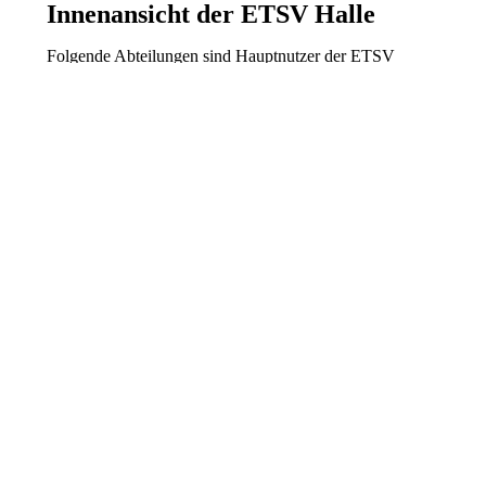
Innenansicht der ETSV Halle
Folgende Abteilungen sind Hauptnutzer der ETSV
Halle:
Gerätturnen
Tischtennis
Frauengymnastik
Tai-Jutsu-Do
Jedermänner
Dojo im Obergeschoss der
ETSV-Halle
Bahnhofstraße 29
97922 Lauda-Königshofen