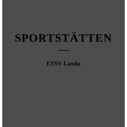
SPORT­STÄTTEN
ETSV Lauda