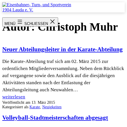
Zum
Inhalt
springen
Eisenbahner-
Turn-
Autor:
Christoph Muhr
MENÜ
SCHLIESSEN
und
Sportverein
1904
Lauda
e.
Neuer Abteilungsleiter in der Karate-Abteilung
V.
Die Karate-Abteilung traf sich am 02. März 2015 zur
ordentlichen Mitgliederversammlung. Neben dem Rückblick
auf vergangene sowie den Ausblick auf die diesjährigen
Aktivitäten standen nach der Entlastung der
Abteilungsleitung auch Neuwahlen…
Neuer
weiterlesen
Veröffentlicht am
13. März 2015
Abteilungsleiter
Kategorisiert als
Karate
,
Neuigkeiten
in
Volleyball-Stadtmeisterschaften abgesagt
der
Karate-