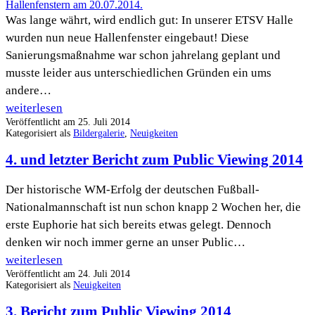
Halle
Was lange währt, wird endlich gut: In unserer ETSV Halle
wurden nun neue Hallenfenster eingebaut! Diese
Sanierungsmaßnahme war schon jahrelang geplant und
musste leider aus unterschiedlichen Gründen ein ums
andere…
Neue
weiterlesen
Veröffentlicht am
25. Juli 2014
Hallenfenster
Kategorisiert als
Bildergalerie
,
Neuigkeiten
in
4. und letzter Bericht zum Public Viewing 2014
der
ETSV
Der historische WM-Erfolg der deutschen Fußball-
Halle
Nationalmannschaft ist nun schon knapp 2 Wochen her, die
eingebaut
erste Euphorie hat sich bereits etwas gelegt. Dennoch
denken wir noch immer gerne an unser Public…
4.
weiterlesen
Veröffentlicht am
24. Juli 2014
und
Kategorisiert als
Neuigkeiten
letzter
3. Bericht zum Public Viewing 2014
Bericht