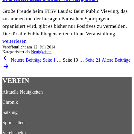
zum
Große Freude beim ETSV Lauda: Beim Public Viewing, das
Public
zusammen mit der hiesigen Badischen Sportjugend
Viewing
organisiert wird, gibt es bisher nur Positives zu vermelden.
2014
Die für alle Fußballbegeisterten offene Veranstaltung…
3.
weiterlesen
Veröffentlicht am
12. Juli 2014
Bericht
Kategorisiert als
Neuigkeiten
zum
Seitennummerierung
Neuere
Beiträge
Seite 1
…
Seite 19
…
Seite 21
Ältere
Beiträge
Public
der
Viewing
2014
Beiträge
VEREIN
Aktuelle Neuigkeiten
Chronik
Satzung
Sportstätten
Vereinsheim