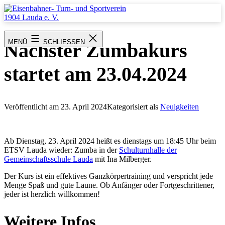
Zum
Inhalt
springen
Eisenbahner-
Turn-
MENÜ
SCHLIESSEN
Nächster Zumbakurs
und
Sportverein
1904
startet am 23.04.2024
Lauda
e.
V.
Veröffentlicht am
23. April 2024
Kategorisiert als
Neuigkeiten
Ab Dienstag, 23. April 2024 heißt es dienstags um 18:45 Uhr beim
ETSV Lauda wieder: Zumba in der
Schulturnhalle der
Gemeinschaftsschule Lauda
mit Ina Milberger.
Der Kurs ist ein effektives Ganzkörpertraining und verspricht jede
Menge Spaß und gute Laune. Ob Anfänger oder Fortgeschrittener,
jeder ist herzlich willkommen!
Weitere Infos