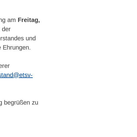
ung am
Freitag,
 der
orstandes und
e Ehrungen.
erer
stand@etsv-
ng begrüßen zu