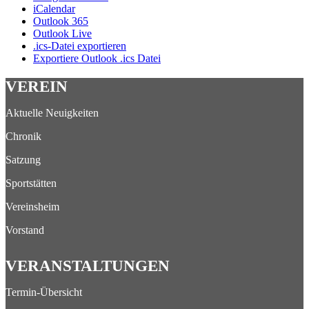
iCalendar
Outlook 365
Outlook Live
.ics-Datei exportieren
Exportiere Outlook .ics Datei
VEREIN
Aktuelle Neuigkeiten
Chronik
Satzung
Sportstätten
Vereinsheim
Vorstand
VERANSTALTUNGEN
Termin-Übersicht