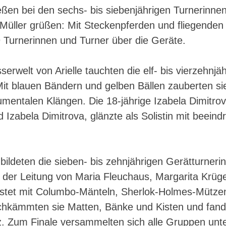
ießen bei den sechs- bis siebenjährigen Turnerinn
 Müller grüßen: Mit Steckenpferden und fliegende
9 Turnerinnen und Turner über die Geräte.
serwelt von Arielle tauchten die elf- bis vierzehnj
it blauen Bändern und gelben Bällen zauberten si
umentalen Klängen. Die 18-jährige Izabela Dimitrova
Izabela Dimitrova, glänzte als Solistin mit beein
ildeten die sieben- bis zehnjährigen Gerätturneri
r der Leitung von Maria Fleuchaus, Margarita Krüg
stet mit Columbo-Mänteln, Sherlok-Holmes-Mützen
hkämmten sie Matten, Bänke und Kisten und fande
. Zum Finale versammelten sich alle Gruppen unt