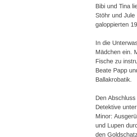
Bibi und Tina l
Stöhr und Jule
galoppierten 1
In die Unterwas
Mädchen ein. M
Fische zu instr
Beate Papp und 
Ballakrobatik.
Den Abschluss b
Detektive unte
Minor: Ausgerü
und Lupen durc
den Goldschatz