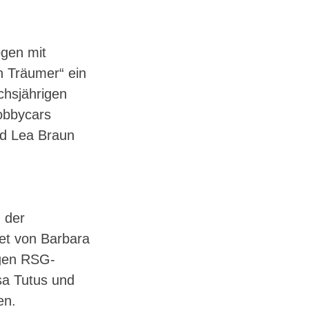
ogen mit
n Träumer“ ein
chsjährigen
obbycars
nd Lea Braun
 der
et von Barbara
igen RSG-
sa Tutus und
en.