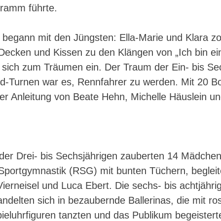
ramm führte.
 begann mit den Jüngsten: Ella-Marie und Klara z
 Decken und Kissen zu den Klängen von „Ich bin ei
 sich zum Träumen ein. Der Traum der Ein- bis Se
nd-Turnen war es, Rennfahrer zu werden. Mit 20 B
ter Anleitung von Beate Hehn, Michelle Häuslein u
der Drei- bis Sechsjährigen zauberten 14 Mädchen
portgymnastik (RSG) mit bunten Tüchern, begleit
Vierneisel und Luca Ebert. Die sechs- bis achtjähr
delten sich in bezaubernde Ballerinas, die mit ro
ieluhrfiguren tanzten und das Publikum begeistert