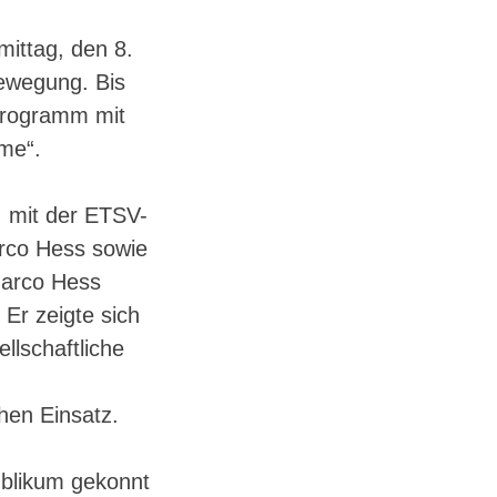
ittag, den 8.
Bewegung. Bis
 Programm mit
me“.
, mit der ETSV-
arco Hess sowie
Marco Hess
Er zeigte sich
llschaftliche
hen Einsatz.
ublikum gekonnt