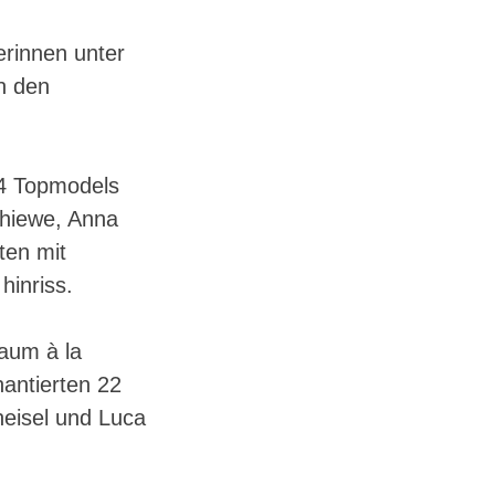
erinnen unter
n den
24 Topmodels
Schiewe, Anna
ten mit
hinriss.
aum à la
antierten 22
neisel und Luca