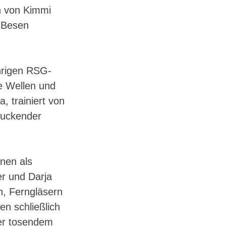
en von Kimmi
n Besen
ährigen RSG-
e Wellen und
, trainiert von
druckender
nnen als
er und Darja
, Ferngläsern
n schließlich
er tosendem