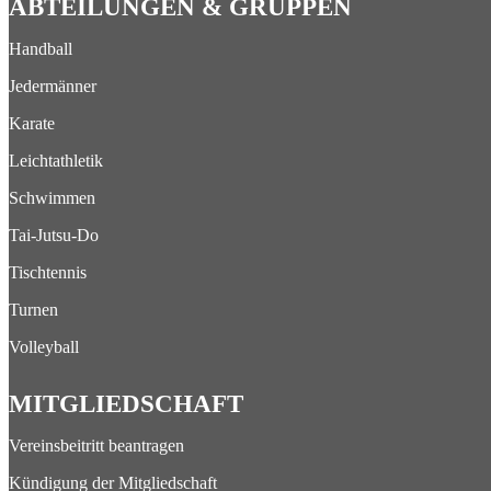
ABTEILUNGEN & GRUPPEN
Handball
Jedermänner
Karate
Leichtathletik
Schwimmen
Tai-Jutsu-Do
Tischtennis
Turnen
Volleyball
MITGLIEDSCHAFT
Vereinsbeitritt beantragen
Kündigung der Mitgliedschaft