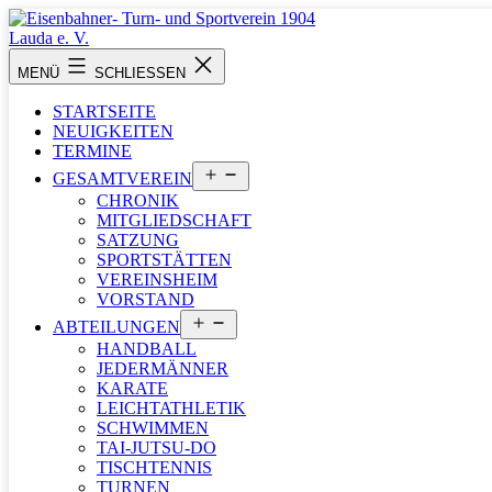
Zum
Inhalt
springen
Eisenbahner-
MENÜ
SCHLIESSEN
Turn-
und
STARTSEITE
Sportverein
NEUIGKEITEN
1904
TERMINE
Lauda
Menü
e.
GESAMTVEREIN
öffnen
V.
CHRONIK
MITGLIEDSCHAFT
SATZUNG
SPORTSTÄTTEN
VEREINSHEIM
VORSTAND
Menü
ABTEILUNGEN
öffnen
HANDBALL
JEDERMÄNNER
KARATE
LEICHTATHLETIK
SCHWIMMEN
TAI-JUTSU-DO
TISCHTENNIS
TURNEN