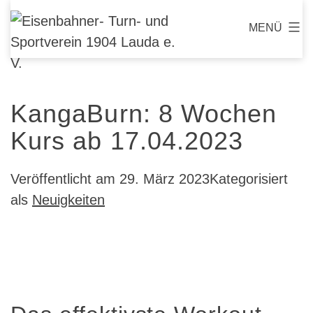
Zum
Eisenbahner-
MENÜ
Inhalt
Turn-
springen
und
Sportverein
KangaBurn: 8 Wochen
1904
Lauda
Kurs ab 17.04.2023
e.
V.
Veröffentlicht am
29. März 2023
Kategorisiert
als
Neuigkeiten