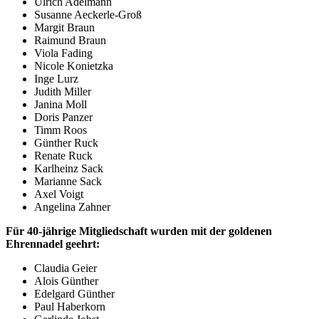
Ulrich Adelmann
Susanne Aeckerle-Groß
Margit Braun
Raimund Braun
Viola Fading
Nicole Konietzka
Inge Lurz
Judith Miller
Janina Moll
Doris Panzer
Timm Roos
Günther Ruck
Renate Ruck
Karlheinz Sack
Marianne Sack
Axel Voigt
Angelina Zahner
Für 40-jährige Mitgliedschaft wurden mit der goldenen
Ehrennadel geehrt:
Claudia Geier
Alois Günther
Edelgard Günther
Paul Haberkorn