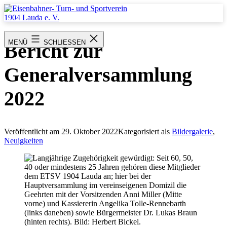
Zum
Inhalt
springen
Eisenbahner-
Turn-
MENÜ
SCHLIESSEN
Bericht zur
und
Sportverein
1904
Generalversammlung
Lauda
e.
V.
2022
Veröffentlicht am
29. Oktober 2022
Kategorisiert als
Bildergalerie
,
Neuigkeiten