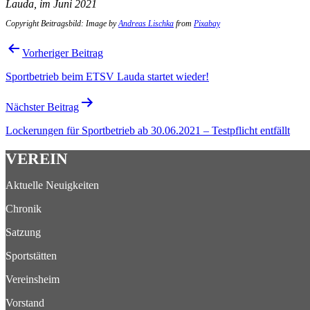
Lauda, im Juni 2021
Copyright Beitragsbild: Image by
Andreas Lischka
from
Pixabay
Beitragsnavigation
Vorheriger Beitrag
Sportbetrieb beim ETSV Lauda startet wieder!
Nächster Beitrag
Lockerungen für Sportbetrieb ab 30.06.2021 – Testpflicht entfällt
VEREIN
Aktuelle Neuigkeiten
Chronik
Satzung
Sportstätten
Vereinsheim
Vorstand