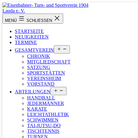
Zum
Inhalt
springen
Eisenbahner-
MENÜ
SCHLIESSEN
Turn-
und
STARTSEITE
Sportverein
NEUIGKEITEN
1904
TERMINE
Lauda
Menü
e.
GESAMTVEREIN
öffnen
V.
CHRONIK
MITGLIEDSCHAFT
SATZUNG
SPORTSTÄTTEN
VEREINSHEIM
VORSTAND
Menü
ABTEILUNGEN
öffnen
HANDBALL
JEDERMÄNNER
KARATE
LEICHTATHLETIK
SCHWIMMEN
TAI-JUTSU-DO
TISCHTENNIS
TURNEN