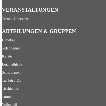
VERANSTALTUNGEN
Termin-Übersicht
ABTEILUNGEN & GRUPPEN
Handball
Jedermänner
Karate
Leichtathletik
Schwimmen
Tai-Jutsu-Do
Tischtennis
Turnen
Volleyball