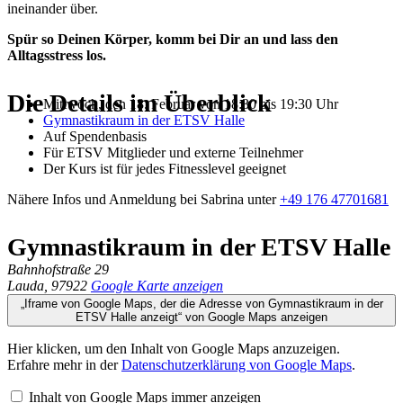
ineinander über.
Spür so Deinen Körper, komm bei Dir an und lass den
Alltagsstress los.
Die Details im Überblick
Mittwoch, den 18. Februar von 18:30 bis 19:30 Uhr
Gymnastikraum in der ETSV Halle
Auf Spendenbasis
Für ETSV Mitglieder und externe Teilnehmer
Der Kurs ist für jedes Fitnesslevel geeignet
Nähere Infos und Anmeldung bei Sabrina unter
+49 176 47701681
Gymnastikraum in der ETSV Halle
Bahnhofstraße 29
Lauda
,
97922
Google Karte anzeigen
„Iframe von Google Maps, der die Adresse von Gymnastikraum in der
ETSV Halle anzeigt“ von Google Maps anzeigen
Hier klicken, um den Inhalt von Google Maps anzuzeigen.
Erfahre mehr in der
Datenschutzerklärung von Google Maps
.
Inhalt von Google Maps immer anzeigen