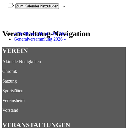
Zum Kalender hinzufügen
Veranstaltung-Navigation
«
Einführung Nordic Walking
Generalversammlung 2026
»
VEREIN
Aktuelle Neuigkeiten
Chronik
Satzung
Sportstätten
Vereinsheim
Vorstand
VERANSTALTUNGEN