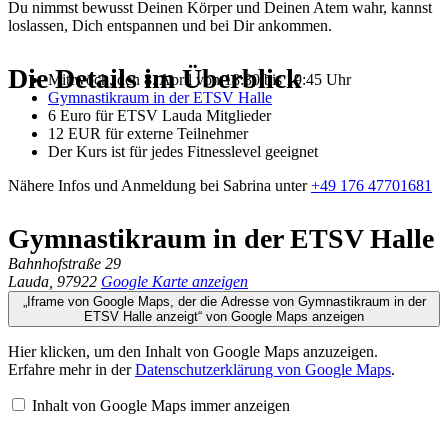
Du nimmst bewusst Deinen Körper und Deinen Atem wahr, kannst
loslassen, Dich entspannen und bei Dir ankommen.
Die Details im Überblick
Mittwoch, den 8. April von 18:30 bis 19:45 Uhr
Gymnastikraum in der ETSV Halle
6 Euro für ETSV Lauda Mitglieder
12 EUR für externe Teilnehmer
Der Kurs ist für jedes Fitnesslevel geeignet
Nähere Infos und Anmeldung bei Sabrina unter
+49 176 47701681
Gymnastikraum in der ETSV Halle
Bahnhofstraße 29
Lauda
,
97922
Google Karte anzeigen
„Iframe von Google Maps, der die Adresse von Gymnastikraum in der
ETSV Halle anzeigt“ von Google Maps anzeigen
Hier klicken, um den Inhalt von Google Maps anzuzeigen.
Erfahre mehr in der
Datenschutzerklärung von Google Maps
.
Inhalt von Google Maps immer anzeigen