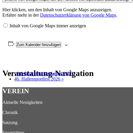
Hier klicken, um den Inhalt von Google Maps anzuzeigen.
Erfahre mehr in der
Datenschutzerklärung von Google Maps
.
Inhalt von Google Maps immer anzeigen
Zum Kalender hinzufügen
Veranstaltung-Navigation
«
Weihnachtsschauturnen 2025
46. Hallensportfest 2026
»
VEREIN
Aktuelle Neuigkeiten
Chronik
Satzung
Sportstätten