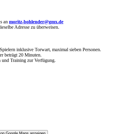
ns an
moritz-bohlender@gmx.de
dieselbe Adresse zu überweisen.
Spielern inklusive Torwart, maximal sieben Personen.
er beträgt 20 Minuten.
 und Training zur Verfügung.
der die Adresse von Sporthalle Lauda anzeigt“ von Google Maps anzeigen