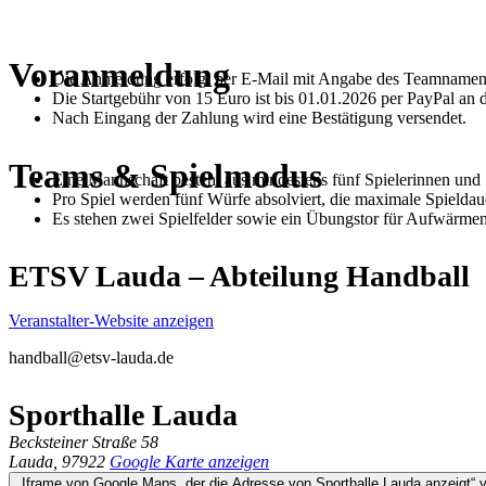
Voranmeldung
Die Anmeldung erfolgt per E-Mail mit Angabe des Teamname
Die Startgebühr von 15 Euro ist bis 01.01.2026 per PayPal an 
Nach Eingang der Zahlung wird eine Bestätigung versendet.
Teams & Spielmodus
Eine Mannschaft besteht aus mindestens fünf Spielerinnen und 
Pro Spiel werden fünf Würfe absolviert, die maximale Spieldau
Es stehen zwei Spielfelder sowie ein Übungstor für Aufwärmen
ETSV Lauda – Abteilung Handball
Veranstalter-Website anzeigen
handball@etsv-lauda.de
Sporthalle Lauda
Becksteiner Straße 58
Lauda
,
97922
Google Karte anzeigen
„Iframe von Google Maps, 