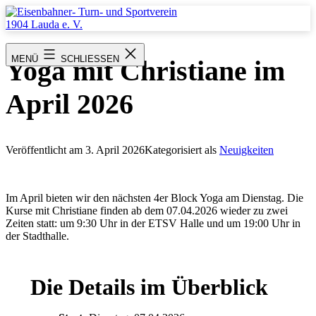
Zum
Inhalt
springen
Eisenbahner-
Turn-
MENÜ
SCHLIESSEN
Yoga mit Christiane im
und
Sportverein
1904
April 2026
Lauda
e.
V.
Veröffentlicht am
3. April 2026
Kategorisiert als
Neuigkeiten
Im April bieten wir den nächsten 4er Block Yoga am Dienstag. Die
Kurse mit Christiane finden ab dem 07.04.2026 wieder zu zwei
Zeiten statt: um 9:30 Uhr in der ETSV Halle und um 19:00 Uhr in
der Stadthalle.
Die Details im Überblick