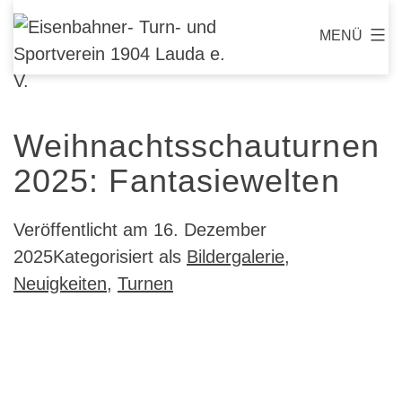
Zum
Eisenbahner-
MENÜ
Inhalt
Turn-
springen
und
Sportverein
Weihnachtsschauturnen
1904
Lauda
2025: Fantasiewelten
e.
V.
Veröffentlicht am
16. Dezember
2025
Kategorisiert als
Bildergalerie
,
Neuigkeiten
,
Turnen