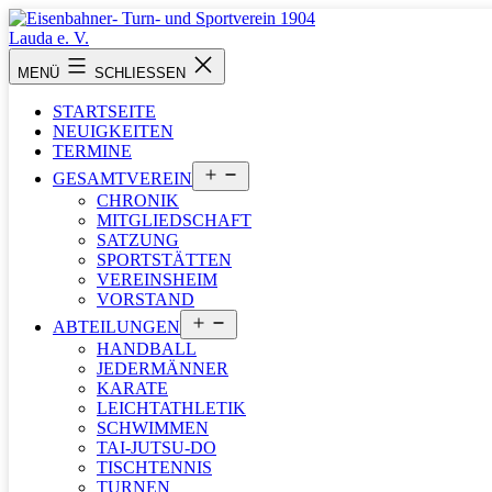
Zum
Inhalt
springen
Eisenbahner-
MENÜ
SCHLIESSEN
Turn-
und
STARTSEITE
Sportverein
NEUIGKEITEN
1904
TERMINE
Lauda
Menü
e.
GESAMTVEREIN
öffnen
V.
CHRONIK
MITGLIEDSCHAFT
SATZUNG
SPORTSTÄTTEN
VEREINSHEIM
VORSTAND
Menü
ABTEILUNGEN
öffnen
HANDBALL
JEDERMÄNNER
KARATE
LEICHTATHLETIK
SCHWIMMEN
TAI-JUTSU-DO
TISCHTENNIS
TURNEN