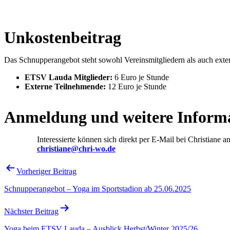
Unkostenbeitrag
Das Schnupperangebot steht sowohl Vereinsmitgliedern als auch extern
ETSV Lauda Mitglieder:
6 Euro je Stunde
Externe Teilnehmende:
12 Euro je Stunde
Anmeldung und weitere Inform
Interessierte können sich direkt per E-Mail bei Christiane 
christiane@chri-wo.de
Beitragsnavigation
Vorheriger Beitrag
Schnupperangebot – Yoga im Sportstadion ab 25.06.2025
Nächster Beitrag
Yoga beim ETSV Lauda – Ausblick Herbst/Winter 2025/26