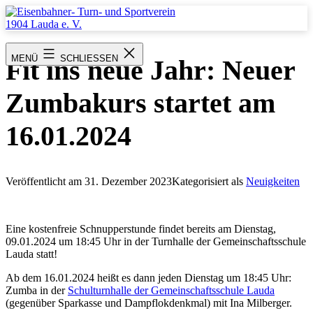
Zum
Inhalt
springen
Eisenbahner-
Turn-
MENÜ
SCHLIESSEN
Fit ins neue Jahr: Neuer
und
Sportverein
1904
Zumbakurs startet am
Lauda
e.
V.
16.01.2024
Veröffentlicht am
31. Dezember 2023
Kategorisiert als
Neuigkeiten
Eine kostenfreie Schnupperstunde findet bereits am Dienstag,
09.01.2024 um 18:45 Uhr in der Turnhalle der Gemeinschaftsschule
Lauda statt!
Ab dem 16.01.2024 heißt es dann jeden Dienstag um 18:45 Uhr:
Zumba in der
Schulturnhalle der Gemeinschaftsschule Lauda
(gegenüber Sparkasse und Dampflokdenkmal) mit Ina Milberger.