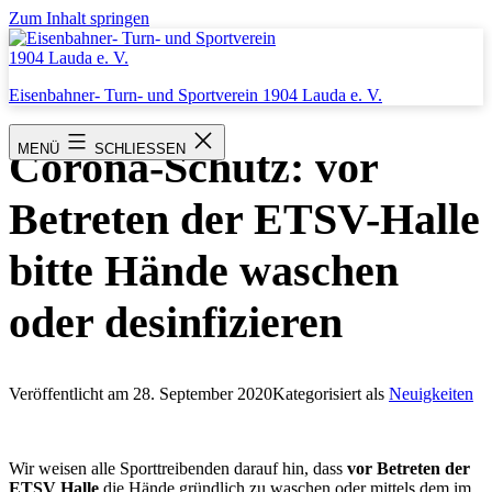
Zum Inhalt springen
Eisenbahner- Turn- und Sportverein 1904 Lauda e. V.
MENÜ
SCHLIESSEN
Corona-Schutz: vor
Betreten der ETSV-Halle
bitte Hände waschen
oder desinfizieren
Veröffentlicht am
28. September 2020
Kategorisiert als
Neuigkeiten
Wir weisen alle Sporttreibenden darauf hin, dass
vor Betreten der
ETSV Halle
die Hände gründlich zu waschen oder mittels dem im