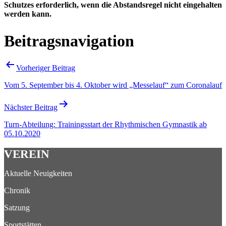
Schutzes erforderlich, wenn die Abstandsregel nicht eingehalten
werden kann.
Beitragsnavigation
Vorheriger Beitrag
Vom 5. September bis 4. Oktober wird „Messelauf“ zum Coronalauf
Nächster Beitrag
Turn-Abteilung: Trainingsstart der Rhythmischen Gymnastik ab
05.10.2020
VEREIN
Aktuelle Neuigkeiten
Chronik
Satzung
Sportstätten