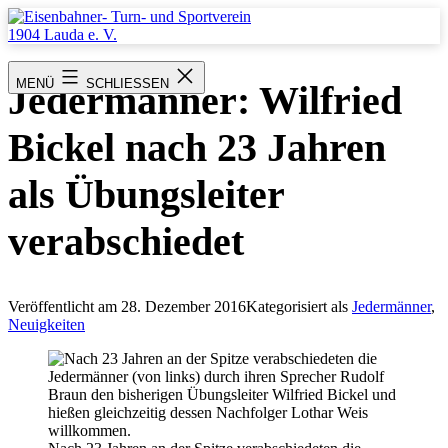
Zum
Inhalt
springen
Eisenbahner-
Turn-
MENÜ
SCHLIESSEN
Jedermänner: Wilfried
und
Sportverein
1904
Bickel nach 23 Jahren
Lauda
e.
V.
als Übungsleiter
verabschiedet
Veröffentlicht am
28. Dezember 2016
Kategorisiert als
Jedermänner
,
Neuigkeiten