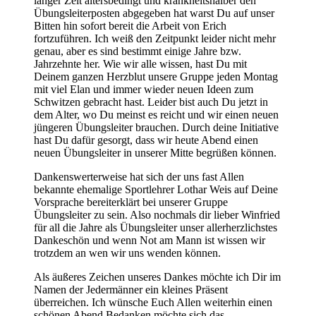
langer Zeit altersbedingt und krankheitshalber den
Übungsleiterposten abgegeben hat warst Du auf unser
Bitten hin sofort bereit die Arbeit von Erich
fortzuführen. Ich weiß den Zeitpunkt leider nicht mehr
genau, aber es sind bestimmt einige Jahre bzw.
Jahrzehnte her. Wie wir alle wissen, hast Du mit
Deinem ganzen Herzblut unsere Gruppe jeden Montag
mit viel Elan und immer wieder neuen Ideen zum
Schwitzen gebracht hast. Leider bist auch Du jetzt in
dem Alter, wo Du meinst es reicht und wir einen neuen
jüngeren Übungsleiter brauchen. Durch deine Initiative
hast Du dafür gesorgt, dass wir heute Abend einen
neuen Übungsleiter in unserer Mitte begrüßen können.
Dankenswerterweise hat sich der uns fast Allen
bekannte ehemalige Sportlehrer Lothar Weis auf Deine
Vorsprache bereiterklärt bei unserer Gruppe
Übungsleiter zu sein. Also nochmals dir lieber Winfried
für all die Jahre als Übungsleiter unser allerherzlichstes
Dankeschön und wenn Not am Mann ist wissen wir
trotzdem an wen wir uns wenden können.
Als äußeres Zeichen unseres Dankes möchte ich Dir im
Namen der Jedermänner ein kleines Präsent
überreichen. Ich wünsche Euch Allen weiterhin einen
schönen Abend Bedanken möchte sich das