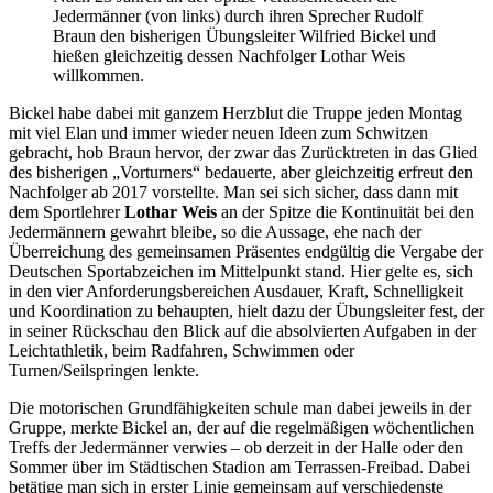
Jedermänner (von links) durch ihren Sprecher Rudolf
Braun den bisherigen Übungsleiter Wilfried Bickel und
hießen gleichzeitig dessen Nachfolger Lothar Weis
willkommen.
Bickel habe dabei mit ganzem Herzblut die Truppe jeden Montag
mit viel Elan und immer wieder neuen Ideen zum Schwitzen
gebracht, hob Braun hervor, der zwar das Zurücktreten in das Glied
des bisherigen „Vorturners“ bedauerte, aber gleichzeitig erfreut den
Nachfolger ab 2017 vorstellte. Man sei sich sicher, dass dann mit
dem Sportlehrer
Lothar Weis
an der Spitze die Kontinuität bei den
Jedermännern gewahrt bleibe, so die Aussage, ehe nach der
Überreichung des gemeinsamen Präsentes endgültig die Vergabe der
Deutschen Sportabzeichen im Mittelpunkt stand. Hier gelte es, sich
in den vier Anforderungsbereichen Ausdauer, Kraft, Schnelligkeit
und Koordination zu behaupten, hielt dazu der Übungsleiter fest, der
in seiner Rückschau den Blick auf die absolvierten Aufgaben in der
Leichtathletik, beim Radfahren, Schwimmen oder
Turnen/Seilspringen lenkte.
Die motorischen Grundfähigkeiten schule man dabei jeweils in der
Gruppe, merkte Bickel an, der auf die regelmäßigen wöchentlichen
Treffs der Jedermänner verwies – ob derzeit in der Halle oder den
Sommer über im Städtischen Stadion am Terrassen-Freibad. Dabei
betätige man sich in erster Linie gemeinsam auf verschiedenste