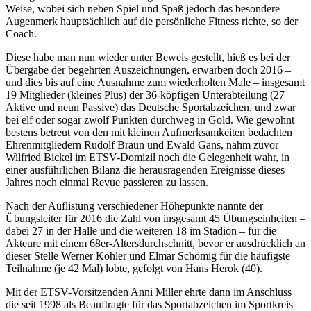
Weise, wobei sich neben Spiel und Spaß jedoch das besondere
Augenmerk hauptsächlich auf die persönliche Fitness richte, so der
Coach.
Diese habe man nun wieder unter Beweis gestellt, hieß es bei der
Übergabe der begehrten Auszeichnungen, erwarben doch 2016 –
und dies bis auf eine Ausnahme zum wiederholten Male – insgesamt
19 Mitglieder (kleines Plus) der 36-köpfigen Unterabteilung (27
Aktive und neun Passive) das Deutsche Sportabzeichen, und zwar
bei elf oder sogar zwölf Punkten durchweg in Gold. Wie gewohnt
bestens betreut von den mit kleinen Aufmerksamkeiten bedachten
Ehrenmitgliedern Rudolf Braun und Ewald Gans, nahm zuvor
Wilfried Bickel im ETSV-Domizil noch die Gelegenheit wahr, in
einer ausführlichen Bilanz die herausragenden Ereignisse dieses
Jahres noch einmal Revue passieren zu lassen.
Nach der Auflistung verschiedener Höhepunkte nannte der
Übungsleiter für 2016 die Zahl von insgesamt 45 Übungseinheiten –
dabei 27 in der Halle und die weiteren 18 im Stadion – für die
Akteure mit einem 68er-Altersdurchschnitt, bevor er ausdrücklich an
dieser Stelle Werner Köhler und Elmar Schömig für die häufigste
Teilnahme (je 42 Mal) lobte, gefolgt von Hans Herok (40).
Mit der ETSV-Vorsitzenden Anni Miller ehrte dann im Anschluss
die seit 1998 als Beauftragte für das Sportabzeichen im Sportkreis