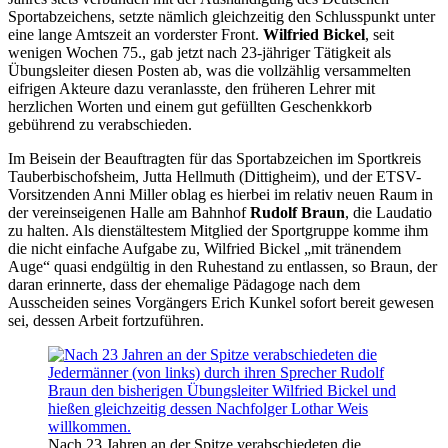
Sportabzeichens, setzte nämlich gleichzeitig den Schlusspunkt unter
eine lange Amtszeit an vorderster Front.
Wilfried Bickel
, seit
wenigen Wochen 75., gab jetzt nach 23-jähriger Tätigkeit als
Übungsleiter diesen Posten ab, was die vollzählig versammelten
eifrigen Akteure dazu veranlasste, den früheren Lehrer mit
herzlichen Worten und einem gut gefüllten Geschenkkorb
gebührend zu verabschieden.
Im Beisein der Beauftragten für das Sportabzeichen im Sportkreis
Tauberbischofsheim, Jutta Hellmuth (Dittigheim), und der ETSV-
Vorsitzenden Anni Miller oblag es hierbei im relativ neuen Raum in
der vereinseigenen Halle am Bahnhof
Rudolf Braun
, die Laudatio
zu halten. Als dienstältestem Mitglied der Sportgruppe komme ihm
die nicht einfache Aufgabe zu, Wilfried Bickel „mit tränendem
Auge“ quasi endgültig in den Ruhestand zu entlassen, so Braun, der
daran erinnerte, dass der ehemalige Pädagoge nach dem
Ausscheiden seines Vorgängers Erich Kunkel sofort bereit gewesen
sei, dessen Arbeit fortzuführen.
Nach 23 Jahren an der Spitze verabschiedeten die