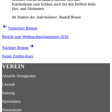
Küchenteam zum Schluss auch bei den Helfern beim
Her- und Abräumen.
Im Namen der Jedermänner: Rudolf Braun
Beitragsnavigation
Vorheriger Beitrag
Bericht zum Weihnachtsschauturnen 2016
Nächster Beitrag
Neuer Zumba-Kurs
VEREIN
Aktuelle Neuigkeiten
Chronik
Satzung
Sportstätten
Vereinsheim