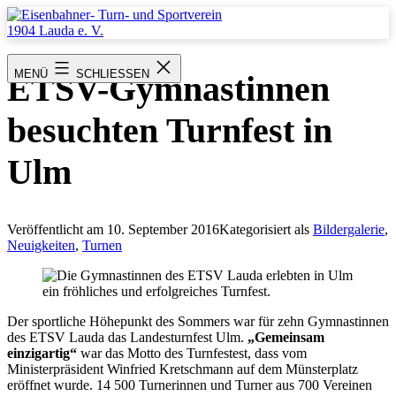
Zum
Inhalt
springen
Eisenbahner-
Turn-
MENÜ
SCHLIESSEN
ETSV-Gymnastinnen
und
Sportverein
1904
besuchten Turnfest in
Lauda
e.
V.
Ulm
Veröffentlicht am
10. September 2016
Kategorisiert als
Bildergalerie
,
Neuigkeiten
,
Turnen
Der sportliche Höhepunkt des Sommers war für zehn Gymnastinnen
des ETSV Lauda das Landesturnfest Ulm.
„Gemeinsam
einzigartig“
war das Motto des Turnfestest, dass vom
Ministerpräsident Winfried Kretschmann auf dem Münsterplatz
eröffnet wurde. 14 500 Turnerinnen und Turner aus 700 Vereinen