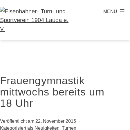
Zum
MENÜ
Inhalt
springen
Eisenbahner-
Turn-
und
Sportverein
1904
Frauengymnastik
Lauda
mittwochs bereits um
e.
V.
18 Uhr
Veröffentlicht am
22. November 2015
Kategorisiert als
Neuigkeiten
,
Turnen